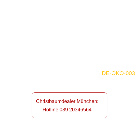
Beim Christbaumdealer lohnt es sich in München
einen Weihnachtsbaum zu kaufen, weil du bei uns
frische, regionale und Bio-zertifizierte
Nordmanntannen aus nachhaltigen Christbaum
Kulturen und lebende Weihnachtsbäume im Topf
bekommst.
BIO-zertifizierte Weihnachtsbäume in München
kaufen – Wir sind zertifizierter Händler
DE-ÖKO-003
Christbaumdealer München:
Hotline 089 20346564