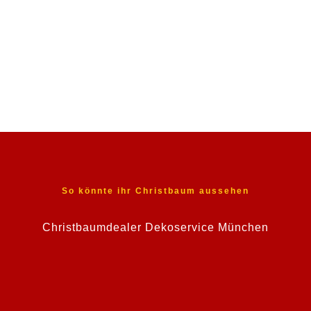
Wie befördere ich meinen Christbaum in München mit
den öffentlichen Verkehrsmitteln?
So könnte ihr Christbaum aussehen
Christbaumdealer Dekoservice München